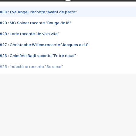
#30 : Eve Angeli raconte "Avant de partir"
#29 : MC Solaar raconte "Bouge de là"
28 : Lorie raconte "Je vais vite"
#27 : Christophe Willem raconte "Jacques a dit"
#26 : Chimène Badi raconte "Entre nous"
#25 : Indochine raconte "3e sexe"
#24 : Zaho raconte "C'est chelou"
#23 : Patrick Bruel raconte "Au café des délices"
#22 : Kyo raconte "Le chemin"
#21 : Nolwenn Leroy raconte "Cassé"
#20 : Patrick Hernandez raconte "Born to be alive"
#19 : Lorie raconte "Près de moi"