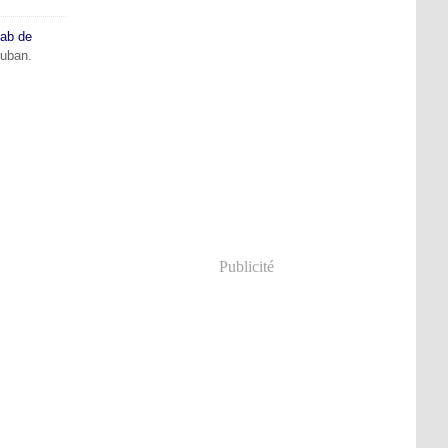
lab de
ruban.
Publicité