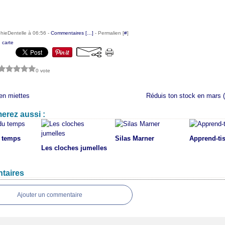
hieDentelle à 06:56 -
Commentaires [
…
]
- Permalien [
#
]
,
carte
0 vote
en miettes
Réduis ton stock en mars (
erez aussi :
u temps
Silas Marner
Apprend-ti
Les cloches jumelles
taires
Ajouter un commentaire