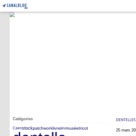
Catégories
DENTELLES
stock
patchwork
musée
tricot
livre
Caen
jeu
25 mars 20