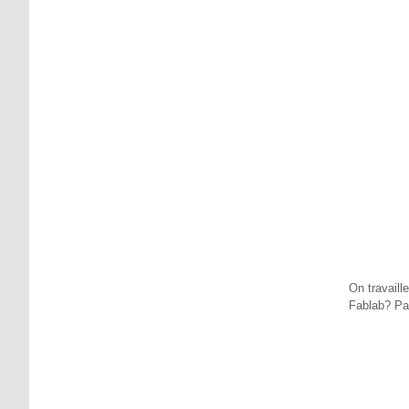
On travaill
Fablab? Par