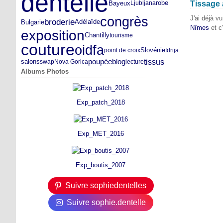
dentelle
Bayeux
Ljubljana
robe
Tissage 
congrès
J'ai déjà v
broderie
Adélaïde
Bulgarie
Nîmes
et c
exposition
Chantilly
tourisme
couture
oidfa
Slovénie
point de croix
Idrija
tissus
poupée
blog
salons
swap
Nova Gorica
lecture
Albums Photos
Exp_patch_2018
Exp_MET_2016
Exp_boutis_2007
Suivre sophiedentelles
Suivre sophie.dentelle