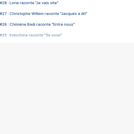
28 : Lorie raconte "Je vais vite"
#27 : Christophe Willem raconte "Jacques a dit"
#26 : Chimène Badi raconte "Entre nous"
#25 : Indochine raconte "3e sexe"
#24 : Zaho raconte "C'est chelou"
#23 : Patrick Bruel raconte "Au café des délices"
#22 : Kyo raconte "Le chemin"
#21 : Nolwenn Leroy raconte "Cassé"
#20 : Patrick Hernandez raconte "Born to be alive"
#19 : Lorie raconte "Près de moi"
#18 : Michael Jones raconte "A nos actes manqués" (avec Jean-Jacque
#17 : Khaled raconte "Aïcha"
#16 : Corneille raconte "Parce qu'on vient de loin"