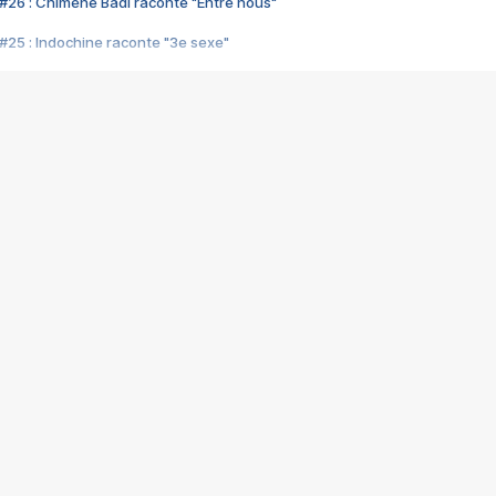
#26 : Chimène Badi raconte "Entre nous"
#25 : Indochine raconte "3e sexe"
#24 : Zaho raconte "C'est chelou"
#23 : Patrick Bruel raconte "Au café des délices"
#22 : Kyo raconte "Le chemin"
#21 : Nolwenn Leroy raconte "Cassé"
#20 : Patrick Hernandez raconte "Born to be alive"
#19 : Lorie raconte "Près de moi"
#18 : Michael Jones raconte "A nos actes manqués" (avec Jean-Jacque
#17 : Khaled raconte "Aïcha"
#16 : Corneille raconte "Parce qu'on vient de loin"
#15 : Indochine raconte "L'aventurier"
14 : Lorie raconte "Sur un air latino"